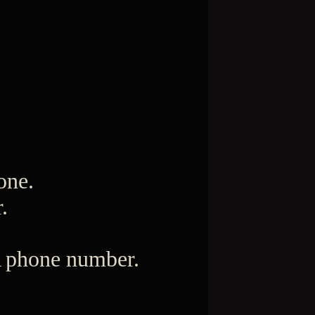
า
one.
.
A phone number.