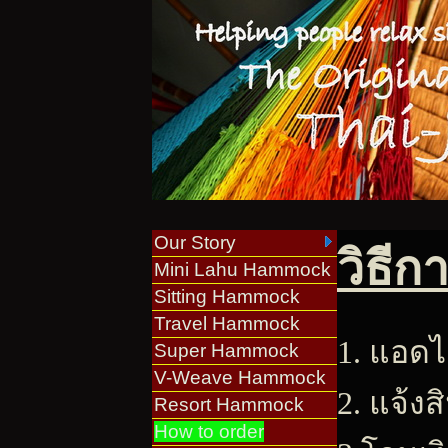
Our Story
วิธีก
Mini Lahu Hammock
Sitting Hammock
Travel Hammock
1. แอดไล
Super Hammock
V-Weave Hammock
2. แจ้งส
Resort Hammock
How to order