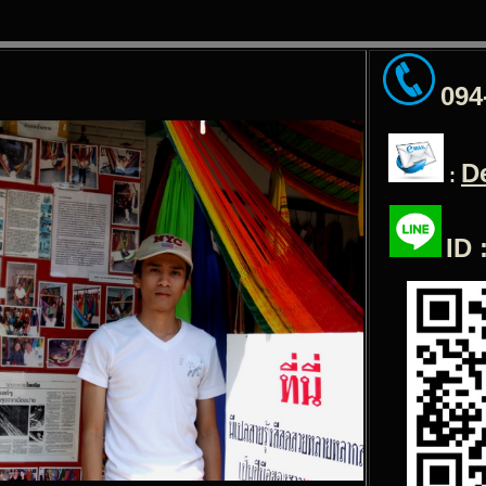
094
D
:
ID 