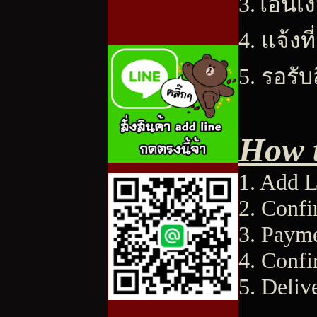
3.โอนเง
4. แจ้งท
5. รอรั
How 
1. Add L
2. Conf
3. Payme
4. Confi
5. Deliv