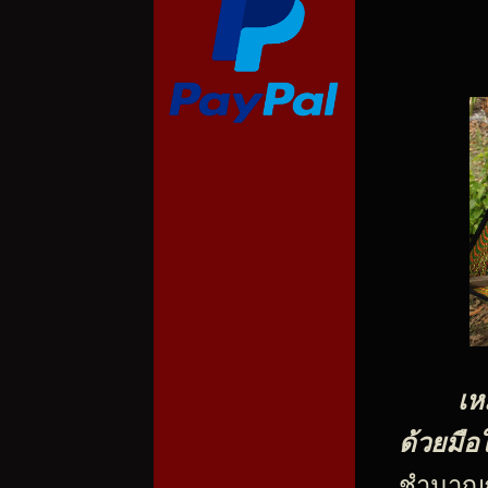
เห
ด้วยมือใ
ชำนาญกว