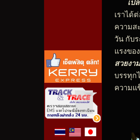
เปล
เราได้ต
ความสะ
วัน กับ
แรงของเ
สวยงา
บรรทุกไ
ความแข