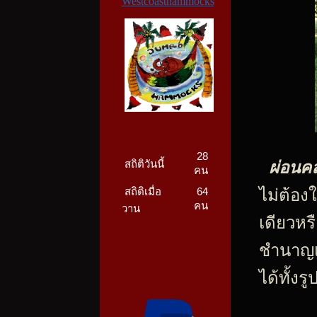
W
estcoasthammocks
28
สถิติวันนี้
ผ่อนค
คน
สถิติเมื่อ
64
ไม่ต้อง
คน
วาน
เดียวหร
ชำนาญเฉ
ได้ทั้