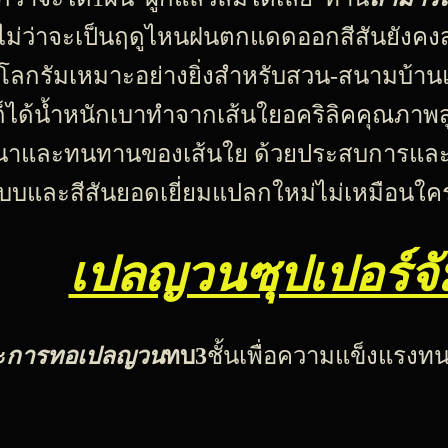
ม่ว่าจะเป็นฤดูไหนฝนตกแดดออกสีสันยังคงส
กิโลกรัมเหมาะอย่างยิ่งสำหรับสวน-สนามบ้
ก็ได้น้ำหนักเบาทำจากเส้นใยอคริลิคคุณภาพ
าและทนทานของเส้นใย ด้วยประสบการ
และ
บบและสีสันยอดเยี่ยมแปลกใหม่ไม่เหมือนใค
เปลญวนซุปเปอร์จั
ะ
การทอเปลญวน
ทบ3
ชั้นเพื่อความแข็งแร
ม