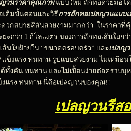
ญวนราคาคุณภาพ
แบบใหม่ ถักทอด้วยมือโ
่อเติมขั้นตอนและ
วิธี
การถักทอเปลญวนแบบเม็
ดวกสบายสีสันสวยงามมากกว่า ในราคาที่คุ้
ระยะกว่า 1 กิโลเมตร ของการถักทอเส้นใยกว
ส้นใยฝ้าย
ใน “ขนาดครอบครัว” แล
ะ
เปลญวน
ม
แข็งแรง ทนทาน รูปแบบสวยงาม ไม่เหมือ
ด้ทั้งคัน ทนทาน และไม่เปื้อนง่ายต่อคราบบุห
็งแรง
ทนทาน นี่คือเปลญวนของคุณ!!
เปลญวนรีสอ