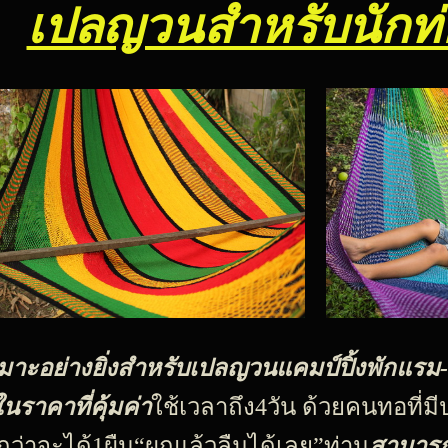
เปลญวนสำหรับนักท่อ
มาะอย่างยิ่งสำหรับเปลญวนแคมป์ปิ้งพักแรม
นราคาที่คุ้มค่า
ใช้เวลาถึง4วัน ด้วยคนทอที
่าจะได้1ผืน“ผูกแล้วลืมได้เลย”ท่าน
สามารถ