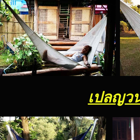
เปลญวน