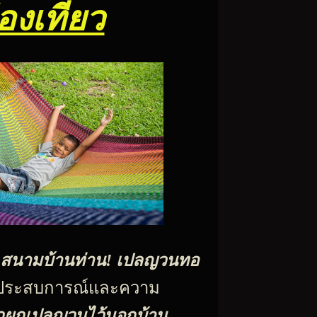
งเที่ยว
-สนามบ้านท่าน!
เปลญวนทอ
่มีประสบการณ์และความ
ผูกเปลญวนไว้นอกบ้าน