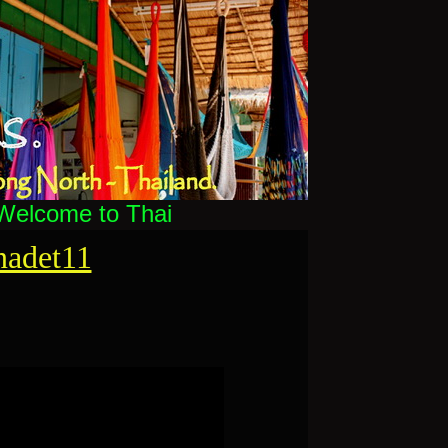
lcome to Thai - Hammocks, the original ma
nadet11