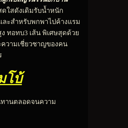
ดใสดังเดิมรับน้ำหนัก
านและสำหรับพกพาไปค้างแรม
สูง
ทอทบ3 เส้น พิเศษสุดด้วย
ความเชี่ยวชาญของคน
ร
มโบ้
งทนทานตลอดจนความ