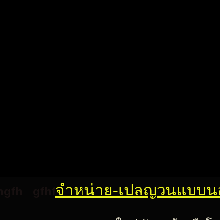
จำหน่าย-เปลญวนแบบนอน
gfh
gfhf