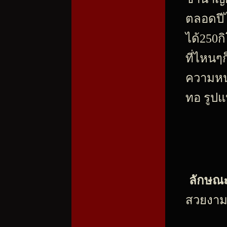
ตลอดปีไ
ได้250
ที่ไหนๆ
ความหน
ทอ รูปแ
ลักษณ
สวยงา