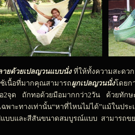
ลายด้วย
เปลญวนแบบนั่ง
ที่ให้ทั้งความสะ
ใช้เนื้อที่มากคุณสามารถ
ผูกเปลญวนนั่ง
โดยกา
ือ2จุด ถักทอด้วยมือมากกว่า2วัน ด้วยทัก
พาะทางเท่านั้น“หาที่ไหนไม่ได้”แม้ในประเท
งรูปแบบและสีสันขนาดสมบูรณ์แบบ สามารถขย